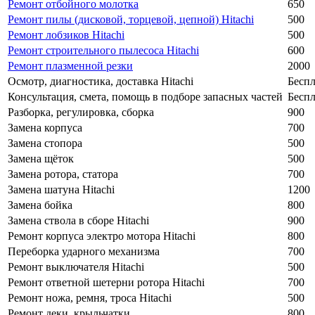
Ремонт отбойного молотка
650
Ремонт пилы (дисковой, торцевой, цепной) Hitachi
500
Ремонт лобзиков Hitachi
500
Ремонт строительного пылесоса Hitachi
600
Ремонт плазменной резки
2000
Осмотр, диагностика, доставка Hitachi
Беспл
Консультация, смета, помощь в подборе запасных частей
Бесп
Разборка, регулировка, сборка
900
Замена корпуса
700
Замена стопора
500
Замена щёток
500
Замена ротора, статора
700
Замена шатуна Hitachi
1200
Замена бойка
800
Замена ствола в сборе Hitachi
900
Ремонт корпуса электро мотора Hitachi
800
Переборка ударного механизма
700
Ремонт выключателя Hitachi
500
Ремонт ответной шетерни ротора Hitachi
700
Ремонт ножа, ремня, троса Hitachi
500
Ремонт деки, крыльчатки
800