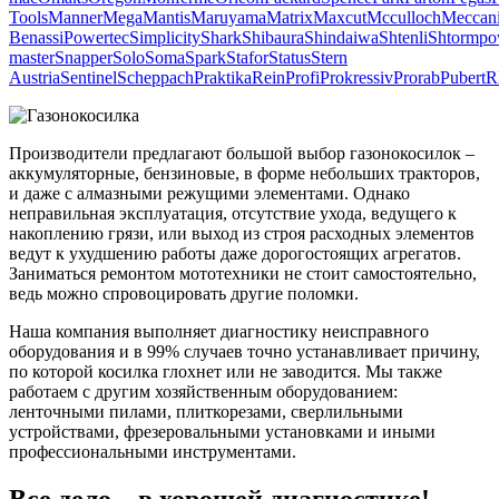
Tools
Manner
Mega
Mantis
Maruyama
Matrix
Maxcut
Mcculloch
Meccan
Benassi
Powertec
Simplicity
Shark
Shibaura
Shindaiwa
Shtenli
Shtormpo
master
Snapper
Solo
Soma
Spark
Stafor
Status
Stern
Austria
Sentinel
Scheppach
Praktika
Rein
Profi
Prokressiv
Prorab
Pubert
R
Производители предлагают большой выбор газонокосилок –
аккумуляторные, бензиновые, в форме небольших тракторов,
и даже с алмазными режущими элементами. Однако
неправильная эксплуатация, отсутствие ухода, ведущего к
накоплению грязи, или выход из строя расходных элементов
ведут к ухудшению работы даже дорогостоящих агрегатов.
Заниматься ремонтом мототехники не стоит самостоятельно,
ведь можно спровоцировать другие поломки.
Наша компания выполняет диагностику неисправного
оборудования и в 99% случаев точно устанавливает причину,
по которой косилка глохнет или не заводится. Мы также
работаем с другим хозяйственным оборудованием:
ленточными пилами, плиткорезами, сверлильными
устройствами, фрезеровальными установками и иными
профессиональными инструментами.