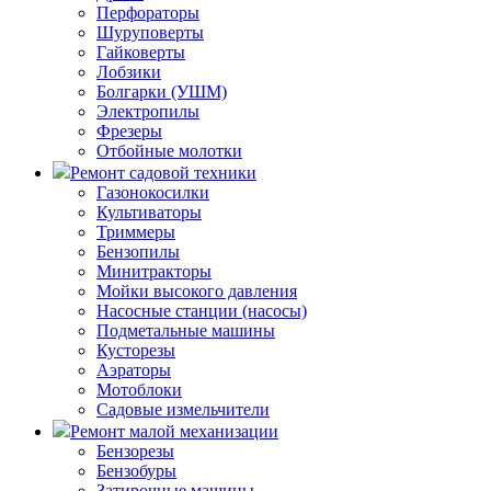
Перфораторы
Шуруповерты
Гайковерты
Лобзики
Болгарки (УШМ)
Электропилы
Фрезеры
Отбойные молотки
Ремонт садовой техники
Газонокосилки
Культиваторы
Триммеры
Бензопилы
Минитракторы
Мойки высокого давления
Насосные станции (насосы)
Подметальные машины
Кусторезы
Аэраторы
Мотоблоки
Садовые измельчители
Ремонт малой механизации
Бензорезы
Бензобуры
Затирочные машины