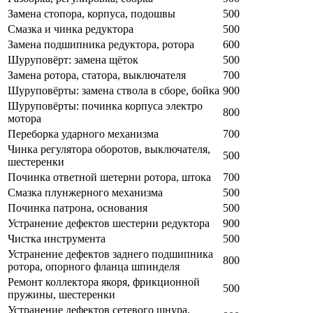
Замена стопора, корпуса, подошвы
500
Смазка и чинка редуктора
500
Замена подшипника редуктора, ротора
600
Шуруповёрт: замена щёток
500
Замена ротора, статора, выключателя
700
Шуруповёрты: замена ствола в сборе, бойка
900
Шуруповёрты: починка корпуса электро
800
мотора
Переборка ударного механизма
700
Чинка регулятора оборотов, выключателя,
500
шестеренки
Починка ответной шетерни ротора, штока
700
Смазка плунжерного механизма
500
Починка патрона, основания
500
Устранение дефектов шестерни редуктора
900
Чистка инструмента
500
Устранение дефектов заднего подшипника
800
ротора, опорного фланца шпинделя
Ремонт коллектора якоря, фрикционной
500
пружины, шестеренки
Устранение дефектов сетевого шнура,