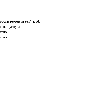
ость ремонта (от), руб.
атная услуга
атно
атно