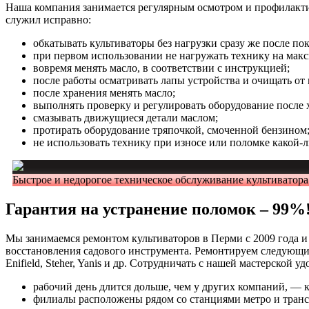
Наша компания занимается регулярным осмотром и профилакти
служил исправно:
обкатывать культиваторы без нагрузки сразу же после по
при первом использовании не нагружать технику на мак
вовремя менять масло, в соответствии с инструкцией;
после работы осматривать лапы устройства и очищать от 
после хранения менять масло;
выполнять проверку и регулировать оборудование после 
смазывать движущиеся детали маслом;
протирать оборудование тряпочкой, смоченной бензином
не использовать технику при износе или поломке какой-л
Быстрое и недорогое техническое обслуживание культиватора 
Гарантия на устранение поломок – 99%
Мы занимаемся ремонтом культиваторов в Перми с 2009 года и 
восстановления садового инструмента. Ремонтируем следующие бр
Enifield, Steher, Yanis и др. Сотрудничать с нашей мастерской уд
рабочий день длится дольше, чем у других компаний, — 
филиалы расположены рядом со станциями метро и транс