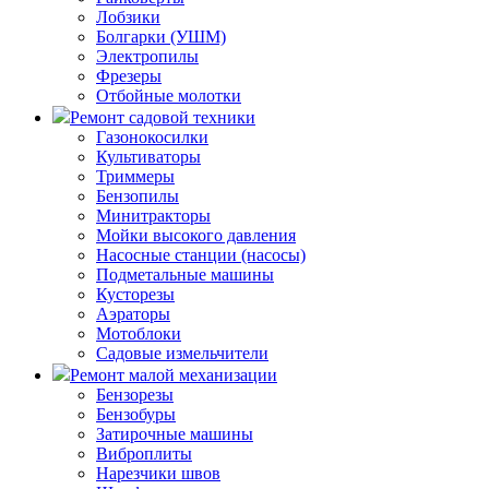
Лобзики
Болгарки (УШМ)
Электропилы
Фрезеры
Отбойные молотки
Ремонт садовой техники
Газонокосилки
Культиваторы
Триммеры
Бензопилы
Минитракторы
Мойки высокого давления
Насосные станции (насосы)
Подметальные машины
Кусторезы
Аэраторы
Мотоблоки
Садовые измельчители
Ремонт малой механизации
Бензорезы
Бензобуры
Затирочные машины
Виброплиты
Нарезчики швов