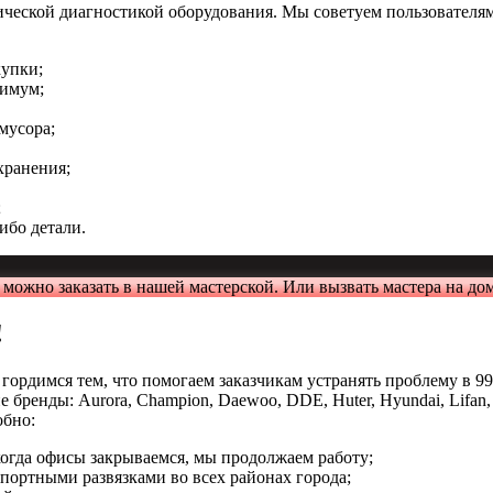
ческой диагностикой оборудования. Мы советуем пользователя
купки;
симум;
мусора;
хранения;
;
ибо детали.
можно заказать в нашей мастерской. Или вызвать мастера на дом
!
гордимся тем, что помогаем заказчикам устранять проблему в 99
енды: Aurora, Champion, Daewoo, DDE, Huter, Hyundai, Lifan, Pa
обно:
когда офисы закрываемся, мы продолжаем работу;
портными развязками во всех районах города;