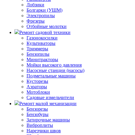
Лобзики
Болгарки (УШМ)
Электропилы
Фрезеры
Отбойные молотки
Ремонт садовой техники
Газонокосилки
Культиваторы
Триммеры
Бензопилы
Минитракторы
Мойки высокого давления
Насосные станции (насосы)
Подметальные машины
Кусторезы
Аэраторы
Мотоблоки
Садовые измельчители
Ремонт малой механизации
Бензорезы
Бензобуры
Затирочные машины
Виброплиты
Нарезчики швов