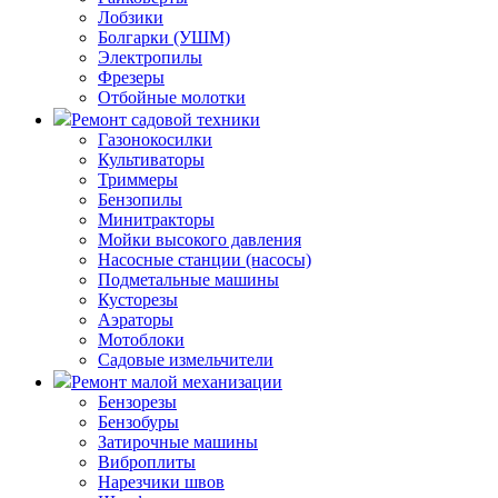
Лобзики
Болгарки (УШМ)
Электропилы
Фрезеры
Отбойные молотки
Ремонт садовой техники
Газонокосилки
Культиваторы
Триммеры
Бензопилы
Минитракторы
Мойки высокого давления
Насосные станции (насосы)
Подметальные машины
Кусторезы
Аэраторы
Мотоблоки
Садовые измельчители
Ремонт малой механизации
Бензорезы
Бензобуры
Затирочные машины
Виброплиты
Нарезчики швов