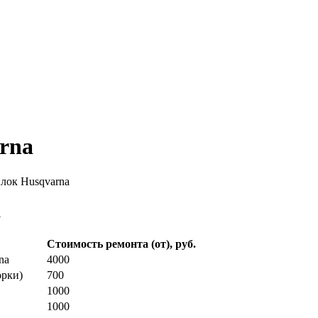
rna
лок Husqvarna
a
Стоимость ремонта (от), руб.
na
4000
орки)
700
1000
1000