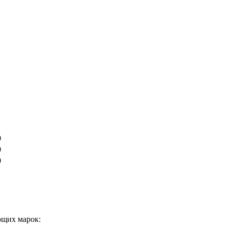
0
0
0
ющих марок: