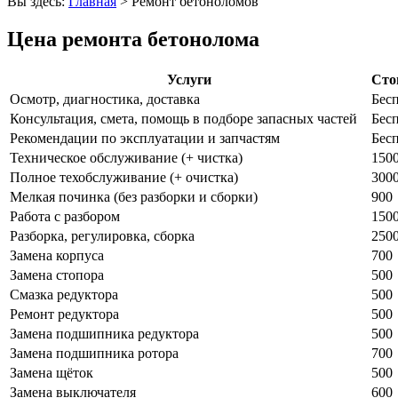
Вы здесь:
Главная
>
Ремонт бетоноломов
Цена ремонта бетонолома
Услуги
Стои
Осмотр, диагностика, доставка
Бесп
Консультация, смета, помощь в подборе запасных частей
Бес
Рекомендации по эксплуатации и запчастям
Бес
Техническое обслуживание (+ чистка)
150
Полное техобслуживание (+ очистка)
300
Мелкая починка (без разборки и сборки)
900
Работа с разбором
150
Разборка, регулировка, сборка
250
Замена корпуса
700
Замена стопора
500
Смазка редуктора
500
Ремонт редуктора
500
Замена подшипника редуктора
500
Замена подшипника ротора
700
Замена щёток
500
Замена выключателя
600