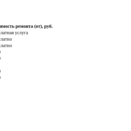
мость ремонта (от), руб.
латная услуга
платно
платно
0
0
0
0