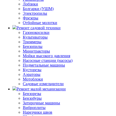
Лобзики
Болгарки (УШМ)
Электропилы
Фрезеры
Отбойные молотки
Ремонт садовой техники
Газонокосилки
Культиваторы
Триммеры
Бензопилы
Минитракторы
Мойки высокого давления
Насосные станции (насосы)
Подметальные машины
Кусторезы
Аэраторы
Мотоблоки
Садовые измельчители
Ремонт малой механизации
Бензорезы
Бензобуры
Затирочные машины
Виброплиты
Нарезчики швов