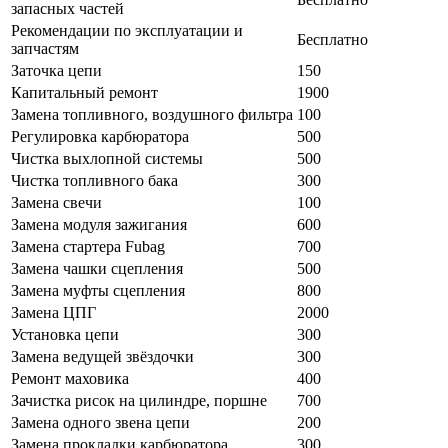
запасных частей
Рекомендации по эксплуатации и
Бесплатно
запчастям
Заточка цепи
150
Капитальный ремонт
1900
Замена топливного, воздушного фильтра
100
Регулировка карбюратора
500
Чистка выхлопной системы
500
Чистка топливного бака
300
Замена свечи
100
Замена модуля зажигания
600
Замена стартера Fubag
700
Замена чашки сцепления
500
Замена муфты сцепления
800
Замена ЦПГ
2000
Установка цепи
300
Замена ведущей звёздочки
300
Ремонт маховика
400
Зачистка рисок на цилиндре, поршне
700
Замена одного звена цепи
200
Замена прокладки карбюратора
300