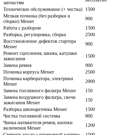
запчастям
Техническое обслуживание (+ чистка)
1500
Мелкая починка (без разборки и
900
сборки) Messer
Работа с разбором
1500
Разборка, регулировка, сборка
2500
Восстановление дефектов стартера
900
Messer
Ремонт сцепления, шкива, катушки
1500
зажигания
Замена ремня
900
Починка корпуса Messer
2500
Починка карбюратора, электрики
2000
Messer
Замена топливного фильтра Messer
150
Замена воздушного фильтра, свечи
150
зажигания Messer
Разборка швонарезчика Messer
1500
Чистка топливной системы
800
Чинка натяжителя ремня, кнопки
1200
включения Messer
Сменить масло с промывкой картера
1500