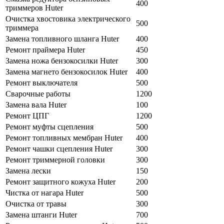
400
триммеров Huter
Очистка хвостовика электрического
500
триммера
Замена топливного шланга Huter
400
Ремонт праймера Huter
450
Замена ножа бензокосилки Huter
300
Замена магнето бензокосилок Huter
400
Ремонт выключателя
500
Сварочные работы
1200
Замена вала Huter
100
Ремонт ЦПГ
1200
Ремонт муфты сцепления
500
Ремонт топливных мембран Huter
400
Ремонт чашки сцепления Huter
300
Ремонт триммерной головки
300
Замена лески
150
Ремонт защитного кожуха Huter
200
Чистка от нагара Huter
500
Очистка от травы
300
Замена штанги Huter
700