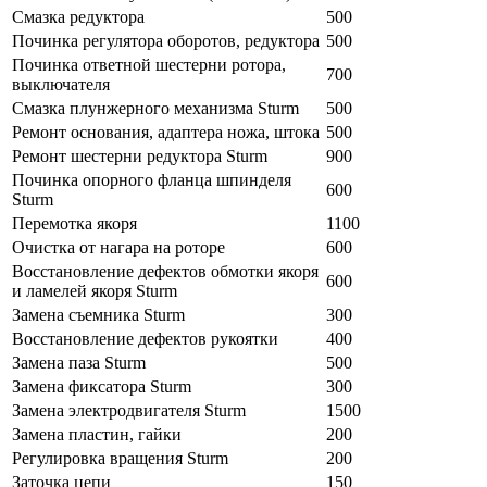
Смазка редуктора
500
Починка регулятора оборотов, редуктора
500
Починка ответной шестерни ротора,
700
выключателя
Смазка плунжерного механизма Sturm
500
Ремонт основания, адаптера ножа, штока
500
Ремонт шестерни редуктора Sturm
900
Починка опорного фланца шпинделя
600
Sturm
Перемотка якоря
1100
Очистка от нагара на роторе
600
Восстановление дефектов обмотки якоря
600
и ламелей якоря Sturm
Замена съемника Sturm
300
Восстановление дефектов рукоятки
400
Замена паза Sturm
500
Замена фиксатора Sturm
300
Замена электродвигателя Sturm
1500
Замена пластин, гайки
200
Регулировка вращения Sturm
200
Заточка цепи
150