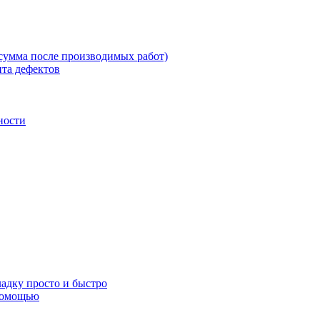
 сумма после производимых работ)
нта дефектов
ности
адку просто и быстро
 помощью