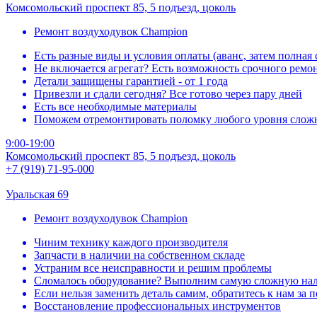
Комсомольский проспект 85, 5 подъезд, цоколь
Ремонт воздуходувок Champion
Есть разные виды и условия оплаты (аванс, затем полная
Не включается агрегат? Есть возможность срочного ремо
Детали защищены гарантией - от 1 года
Привезли и сдали сегодня? Все готово через пару дней
Есть все необходимые материалы
Поможем отремонтировать поломку любого уровня слож
9:00-19:00
Комсомольский проспект 85, 5 подъезд, цоколь
+7 (919) 71-95-000
Уральская 69
Ремонт воздуходувок Champion
Чиним технику каждого производителя
Запчасти в наличии на собственном складе
Устраним все неисправности и решим проблемы
Сломалось оборудование? Выполним самую сложную нал
Если нельзя заменить деталь самим, обратитесь к нам за
Восстановление профессиональных инструментов