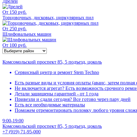
Дрелей
От 150 руб.
Торцовочных, дисковых, циркулярных пил
От 250 руб.
Шлифовальных машин
От 100 руб.
Комсомольский проспект 85, 5 подъезд, цоколь
Сервисный центр и ремонт Stem Techno
Есть разные виды и условия оплаты (аванс, затем полная
Не включается агрегат? Есть возможность срочного ремо
Детали защищены гарантией - от 1 года
Привезли и сдали сегодня? Все готово через пару дней
Есть все необходимые материалы
Поможем отремонтировать поломку любого уровня слож
9:00-19:00
Комсомольский проспект 85, 5 подъезд, цоколь
+7 (919) 71-95-000