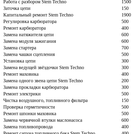
Работа с разбором Stem Techno
1500
Заточка цепи
150
Капитальный ремонт Stem Techno
1900
Регулировка карбюратора
500
Ремонт карбюратора
400
Замена натяжителя цепи
600
Замена модуля зажигания
600
Замена стартера
700
Замена чашки сцепления
500
Установка цепи
300
Замена ведущей звёздочки Stem Techno
300
Ремонт маховика
400
Замена одного звена цепи Stem Techno
200
Замена прокладки карбюратора
300
Ремонт электрики
500
Чистка воздушного, топливного фильтра
150
Проверка герметичности
500
Ремонт шпонки маховика
500
Замена червячной втулки маслонасоса
600
Замена топливопровода
400
Ремонт сапуна топливного бака Stem Techno
400