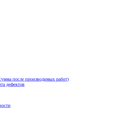
 сумма после производимых работ)
нта дефектов
ности