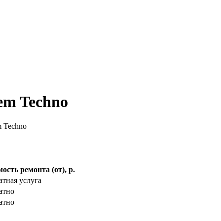
em Techno
m Techno
ость ремонта (от), р.
атная услуга
атно
атно