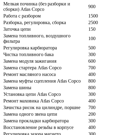
Мелкая починка (без разборки и
900
сборки) Atlas Copco
Работа с разбором
1500
Разборка, регулировка, сборка
2500
Заточка цепи
150
Замена топливного, воздушного
100
фильтра
Регулировка карбюратора
500
Чистка топливного бака
300
Замена модуля зажигания
600
Замена стартера Atlas Copco
700
Ремонт масляного насоса
400
Замена муфты сцепления Atlas Copco
800
Замена шины
800
Установка цепи Atlas Copco
300
Ремонт маховика Atlas Copco
400
Зачистка рисок на цилиндре, поршне
700
Замена одного звена цепи
200
Замена прокладки карбюратора
300
Восстановление резьбы в корпусе
400
Регулировка зазора магнето
300